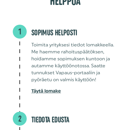
HELPPOA
1
SOPIMUS HELPOSTI
Toimita yrityksesi tiedot lomakkeella.
Me haemme rahoituspäätöksen,
hoidamme sopimuksen kuntoon ja
autamme käyttöönotossa. Saatte
tunnukset Vapaus-portaaliin ja
pyöräetu on valmis käyttöön!
Täytä lomake
2
TIEDOTA EDUSTA