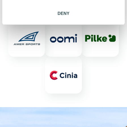
n
DENY