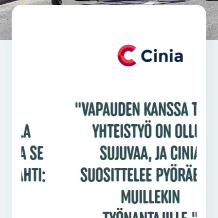
"VAPAUDEN KANSSA TEHTY
YHTEISTYÖ ON OLLUT
SUJUVAA, JA CINIA
K
:
SUOSITTELEE PYÖRÄETUA
MUILLEKIN