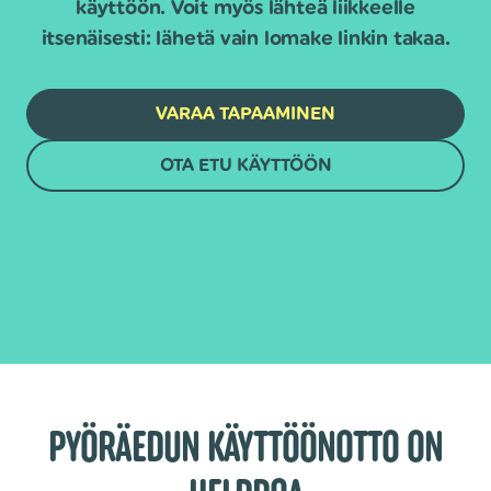
käyttöön. Voit myös lähteä liikkeelle
itsenäisesti: lähetä vain lomake linkin takaa.
VARAA TAPAAMINEN
OTA ETU KÄYTTÖÖN
PYÖRÄEDUN KÄYTTÖÖNOTTO ON