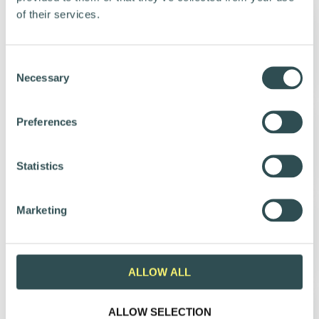
of their services.
C
Necessary
o
n
s
Preferences
e
n
t
Statistics
S
e
Marketing
l
e
c
t
ALLOW ALL
i
o
ALLOW SELECTION