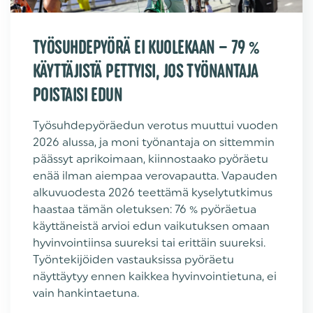
TYÖSUHDEPYÖRÄ EI KUOLEKAAN – 79 %
KÄYTTÄJISTÄ PETTYISI, JOS TYÖNANTAJA
POISTAISI EDUN
Työsuhdepyöräedun verotus muuttui vuoden
2026 alussa, ja moni työnantaja on sittemmin
päässyt aprikoimaan, kiinnostaako pyöräetu
enää ilman aiempaa verovapautta. Vapauden
alkuvuodesta 2026 teettämä kyselytutkimus
haastaa tämän oletuksen: 76 % pyöräetua
käyttäneistä arvioi edun vaikutuksen omaan
hyvinvointiinsa suureksi tai erittäin suureksi.
Työntekijöiden vastauksissa pyöräetu
näyttäytyy ennen kaikkea hyvinvointietuna, ei
vain hankintaetuna.