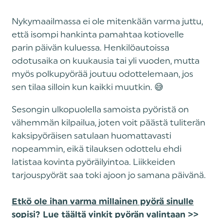
Nykymaailmassa ei ole mitenkään varma juttu,
että isompi hankinta pamahtaa kotiovelle
parin päivän kuluessa. Henkilöautoissa
odotusaika on kuukausia tai yli vuoden, mutta
myös polkupyörää joutuu odottelemaan, jos
sen tilaa silloin kun kaikki muutkin. 😅
Sesongin ulkopuolella samoista pyöristä on
vähemmän kilpailua, joten voit päästä tuliterän
kaksipyöräisen satulaan huomattavasti
nopeammin, eikä tilauksen odottelu ehdi
latistaa kovinta pyöräilyintoa. Liikkeiden
tarjouspyörät saa toki ajoon jo samana päivänä.
Etkö ole ihan varma millainen pyörä sinulle
sopisi? Lue täältä vinkit pyörän valintaan >>