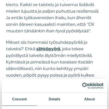
kierto. Kaikki se taistelu ja tuiverrus lisäävät
mielen lujuutta ja paljon puhuttua resilienssiä.
Ja entäs työkavereiden ihailu, kun äherrät
sorvin ääreen kasuaalisti mainiten, että
“Oli
muuten tänäänkin ihan hyvä pyöräilysää”
.
‍Mikset siis hommaisi työsuhdepyörää jo
talveksi? Ehkä
, joka tekee
sähköpyörä
pyöräilystä talvella älyttömän miellyttävää.
Kylmässä ja pimeässä kun karaisee itseään
säännöllisesti, niin kunto kehittyy ympäri
vuoden, pöpöt pysyy poissa ja pyörä kulkee
seuraavana kesänä kevyemmin kuin koskaan.
😎
Consent
Details
About
Lukaise tästä talvipyöräilyn 7 sääntöä, joita
noudattamalla saat touhusta taatusti hauskaa