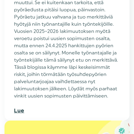
muuttui. Se ei kuitenkaan tarkoita, että
pyöräedusta pitäisi luopua, päinvastoin.
Pyöräetu jatkuu vahvana ja tuo merkittäviä
hyötyjä niin työnantajille kuin työntekijöille.
Vuosien 2025–2026 lakimuutoksen myötä
veroetu poistui uusien sopimusten osalta,
mutta ennen 24.4.2025 hankittujen pyörien
osalta se on säilynyt. Monelle työnantajalle ja
työntekijälle tämä säilynyt etu on merkittävä.
Tässä blogissa käymme läpi keskeisimmät
riskit, joihin törmätään työsuhdepyörien
palveluntarjoajaa vaihdettaessa nyt
lakimuutoksen jälkeen. Löydät myös parhaat
vinkit uusien sopimusten päivittämiseen.
Lue