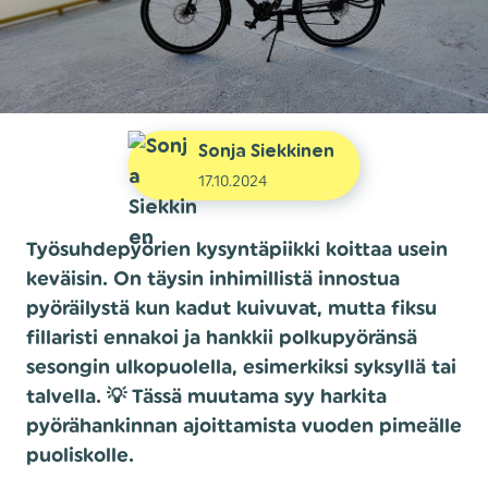
Sonja Siekkinen
17.10.2024
Työsuhdepyörien kysyntäpiikki koittaa usein
keväisin. On täysin inhimillistä innostua
pyöräilystä kun kadut kuivuvat, mutta fiksu
fillaristi ennakoi ja hankkii polkupyöränsä
sesongin ulkopuolella, esimerkiksi syksyllä tai
talvella. 💡 Tässä muutama syy harkita
pyörähankinnan ajoittamista vuoden pimeälle
puoliskolle.