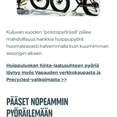
Kuluvan vuoden “poistopyörissä” piilee
mahdollisuus hankkia huippupyörä
huomattavasti halvemmalla kuin kuumimman
sesongin aikaan.
Huippuluokan hinta-laatusuhteen pyöriä
löytyy myös Vapauden verkkokaupasta ja
Precycled-valikoimasta >>
PÄÄSET NOPEAMMIN
PYÖRÄILEMÄÄN