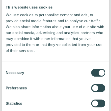
ja turvallista tekemistä niin sanotun
This website uses cookies
pyöräilykauden ulkopuolelle >>
We use cookies to personalise content and ads, to
provide social media features and to analyse our traffic.
We also share information about your use of our site with
NÄHDÄÄN PYÖRÄTEILLÄ 👋
our social media, advertising and analytics partners who
may combine it with other information that you’ve
provided to them or that they’ve collected from your use
Mitä opimme tästä?
of their services.
(Työsuhde)polkupyörän hankkiminen syksyllä tai
talvella säästää rahaa
C
Tälläkin hetkellä löytyy huipputarjouksia
Necessary
o
polkupyöristä, jotka saa heti ajoon
n
s
Talvipyöräily on kivempaa kuin yhteiskunta väittää
Preferences
e
n
Jos kaipaat muistin virkistystä työsuhdepyörän
t
Statistics
koukeroihin, tästä artikkelista löytyy kaikki mitä
S