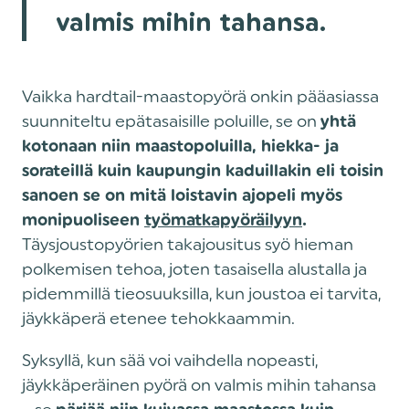
valmis mihin tahansa.
Vaikka hardtail-maastopyörä onkin pääasiassa
suunniteltu epätasaisille poluille, se on
yhtä
kotonaan niin maastopoluilla, hiekka- ja
sorateillä kuin kaupungin kaduillakin eli toisin
sanoen se on mitä loistavin ajopeli myös
monipuoliseen
työmatkapyöräilyyn
.
Täysjoustopyörien takajousitus syö hieman
polkemisen tehoa, joten tasaisella alustalla ja
pidemmillä tieosuuksilla, kun joustoa ei tarvita,
jäykkäperä etenee tehokkaammin.
Syksyllä, kun sää voi vaihdella nopeasti,
jäykkäperäinen pyörä on valmis mihin tahansa