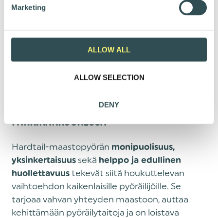
e
Marketing
myös valitsemaan ajolinjat huolellisesti ja
l
e
käyttämään kehon liikkeitä tehokkaasti.
c
Jäykkäperällä ajotekniikka kehittyykin kuin
t
ALLOW ALL
huomaamatta, kun maaston muotoja on
i
pakko mukailla kehon liikkeillä.
o
ALLOW SELECTION
n
JÄYKKÄPERÄINEN MAASTOPYÖRÄ
DENY
PÄHKINÄNKUORESSA
Hardtail-maastopyörän
monipuolisuus,
sekä
yksinkertaisuus
helppo ja edullinen
tekevät siitä houkuttelevan
huollettavuus
vaihtoehdon kaikenlaisille pyöräilijöille. Se
tarjoaa vahvan yhteyden maastoon, auttaa
kehittämään pyöräilytaitoja ja on loistava