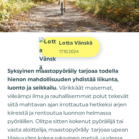
Lotta Vänskä
17.10.2024
Syksyinen maastopyöräily tarjoaa todella
hienon mahdollisuuden yhdistää liikunta,
Värikkäät maisemat,
luonto ja seikkailu.
viileämpi ilma ja rauhallisemmat polut tekevät
siitä mahtavan ajan irrottautua hetkeksi arjen
kiireistä ja rentoutua luonnon helmassa
pyöräillen. Olitpa sitten kokenut pyöräilijä tai
vasta aloittelija, maastopyöräily tarjoaa upean
tilaisuuden kokea syksyinen metsä uudessa