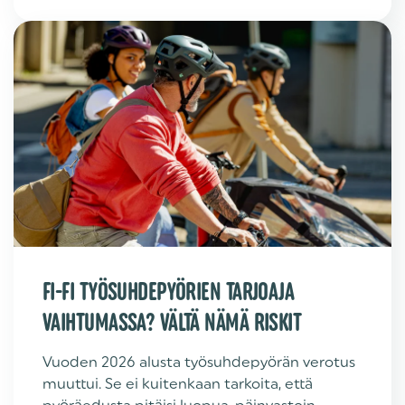
FI-FI TYÖSUHDEPYÖRIEN TARJOAJA
VAIHTUMASSA? VÄLTÄ NÄMÄ RISKIT
Vuoden 2026 alusta työsuhdepyörän verotus
muuttui. Se ei kuitenkaan tarkoita, että