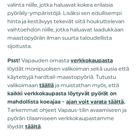
valinta niille, jotka haluavat kokea erilaisia
pyöräily-ympäristöjä. Lisäksi sen edullisempi
hinta ja kestävyys tekevät siitä houkuttelevan
vaihtoehdon niille, jotka haluavat laadukkaan
maastopyörän ilman suurta taloudellista
sijoitusta.
Vapauden omasta
Psst!
verkkokaupasta
löydät monipuolisen valikoiman sekä uusia että
käytettyjä hardtail-maastopyöriä. Tutustu
valikoimaan
ja muistathan myös, että
täällä
kaikki verkkokaupasta löytyvät pyörät on
mahdollista koeajaa -
ajan voit varata täältä
.
Tarkemmat ohjeet Vapaus-tilin avaamiseen ja
pyörän tilaamiseen verkkokaupastamme
löydät
.
täältä