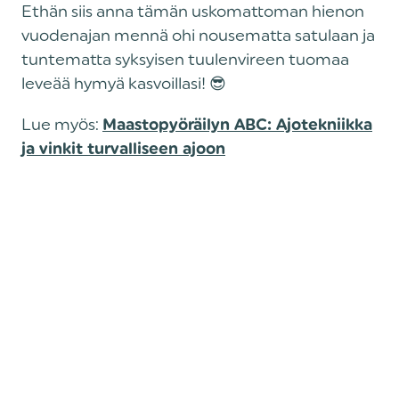
Ethän siis anna tämän uskomattoman hienon
vuodenajan mennä ohi nousematta satulaan ja
tuntematta syksyisen tuulenvireen tuomaa
leveää hymyä kasvoillasi! 😎
Lue myös:
Maastopyöräilyn ABC: Ajotekniikka
ja vinkit turvalliseen ajoon