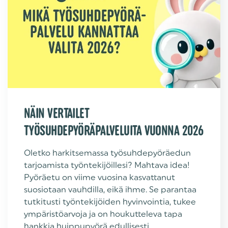
NÄIN VERTAILET
TYÖSUHDEPYÖRÄPALVELUITA VUONNA 2026
Oletko harkitsemassa työsuhdepyöräedun
tarjoamista työntekijöillesi? Mahtava idea!
Pyöräetu on viime vuosina kasvattanut
suosiotaan vauhdilla, eikä ihme. Se parantaa
tutkitusti työntekijöiden hyvinvointia, tukee
ympäristöarvoja ja on houkutteleva tapa
hankkia huippupyörä edullisesti.