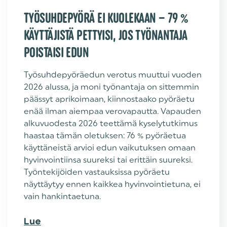
TYÖSUHDEPYÖRÄ EI KUOLEKAAN – 79 %
KÄYTTÄJISTÄ PETTYISI, JOS TYÖNANTAJA
POISTAISI EDUN
Työsuhdepyöräedun verotus muuttui vuoden
2026 alussa, ja moni työnantaja on sittemmin
päässyt aprikoimaan, kiinnostaako pyöräetu
enää ilman aiempaa verovapautta. Vapauden
alkuvuodesta 2026 teettämä kyselytutkimus
haastaa tämän oletuksen: 76 % pyöräetua
käyttäneistä arvioi edun vaikutuksen omaan
hyvinvointiinsa suureksi tai erittäin suureksi.
Työntekijöiden vastauksissa pyöräetu
näyttäytyy ennen kaikkea hyvinvointietuna, ei
vain hankintaetuna.
Lue