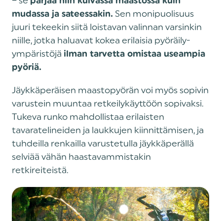
– se
pärjää niin kuivassa maastossa kuin
Sen monipuolisuus
mudassa ja sateessakin.
juuri tekeekin siitä loistavan valinnan varsinkin
niille, jotka haluavat kokea erilaisia pyöräily-
ympäristöjä
ilman tarvetta omistaa useampia
pyöriä.
Jäykkäperäisen maastopyörän voi myös sopivin
varustein muuntaa retkeilykäyttöön sopivaksi.
Tukeva runko mahdollistaa erilaisten
tavaratelineiden ja laukkujen kiinnittämisen, ja
tuhdeilla renkailla varustetulla jäykkäperällä
selviää vähän haastavammistakin
retkireiteistä.