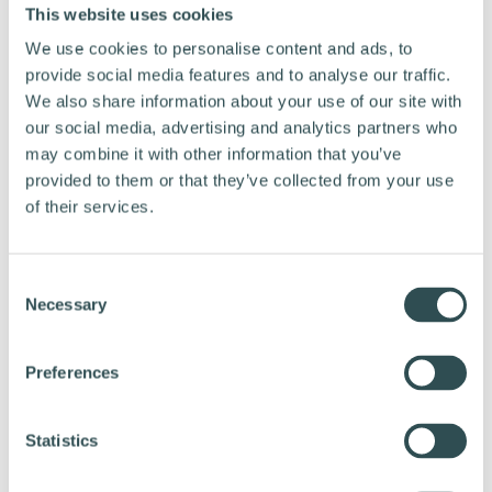
This website uses cookies
We use cookies to personalise content and ads, to
provide social media features and to analyse our traffic.
We also share information about your use of our site with
our social media, advertising and analytics partners who
may combine it with other information that you’ve
provided to them or that they’ve collected from your use
of their services.
YHTEYS MAASTOON JA HAASTEISIIN
C
Jäykkäperäisen pyörän satulassa tunnet
Necessary
o
maaston jokaisen epätasaisuuden suoraan, ja
n
tämä yhteys maastoon tuo mukanaan aivan
s
Preferences
omanlaisensa kokemuksen.
e
n
Pyörän jäykkä runko mahdollistaa
t
Statistics
mikä auttaa
tehokkaamman voimansiirron,
S
etenemään varsinkin ylämäessä. Pyöräilijä oppii