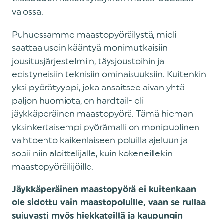
valossa.
‍Puhuessamme maastopyöräilystä, mieli
saattaa usein kääntyä monimutkaisiin
jousitusjärjestelmiin, täysjoustoihin ja
edistyneisiin teknisiin ominaisuuksiin. Kuitenkin
yksi pyörätyyppi, joka ansaitsee aivan yhtä
paljon huomiota, on hardtail- eli
jäykkäperäinen maastopyörä. Tämä hieman
yksinkertaisempi pyörämalli on monipuolinen
vaihtoehto kaikenlaiseen poluilla ajeluun ja
sopii niin aloittelijalle, kuin kokeneillekin
maastopyöräilijöille.
Jäykkäperäinen maastopyörä ei kuitenkaan
ole sidottu vain maastopoluille, vaan se rullaa
sujuvasti myös hiekkateillä ja kaupungin