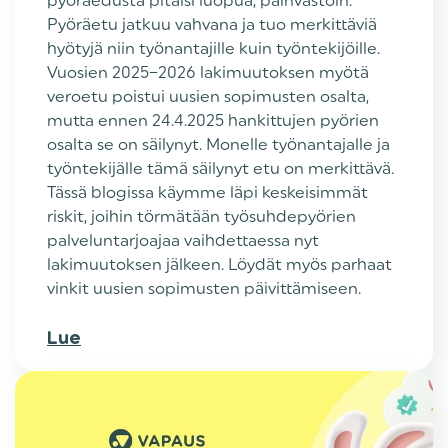
pyöräedusta pitäisi luopua, päinvastoin.
Pyöräetu jatkuu vahvana ja tuo merkittäviä
hyötyjä niin työnantajille kuin työntekijöille.
Vuosien 2025–2026 lakimuutoksen myötä
veroetu poistui uusien sopimusten osalta,
mutta ennen 24.4.2025 hankittujen pyörien
osalta se on säilynyt. Monelle työnantajalle ja
työntekijälle tämä säilynyt etu on merkittävä.
Tässä blogissa käymme läpi keskeisimmät
riskit, joihin törmätään työsuhdepyörien
palveluntarjoajaa vaihdettaessa nyt
lakimuutoksen jälkeen. Löydät myös parhaat
vinkit uusien sopimusten päivittämiseen.
Lue