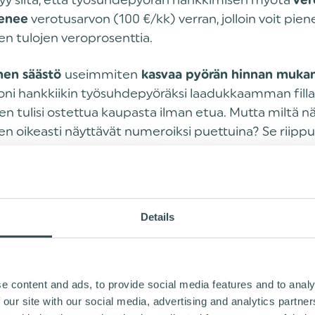
tyy siitä, että työsuhdepyörän hankkimisen myötä
ver
verotusarvon (100 €/kk) verran, jolloin voit pie
nenee
ävien tulojen veroprosenttia.
useimmiten
nen säästö
kasvaa pyörän hinnan muka
oni hankkiikin työsuhdepyöräksi laadukkaamman filla
n tulisi ostettua kaupasta ilman etua. Mutta miltä 
ten oikeasti näyttävät numeroiksi puettuina? Se riip
uten palkastasi, veroprosentistasi ja valitsemasi
räpaketin hinnasta. Paneudutaankin siihen nyt seura
rilaisten esimerkkien kautta.‍
Details
UKSESSA TAPAHTUVA SÄÄSTÖ P
NTAHINNASTA
e content and ads, to provide social media features and to analy
 our site with our social media, advertising and analytics partn