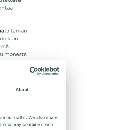
otettava
nentää
ja tämän
na
rin kuin
nämä
puu monesta
avaksi
About
YÖRÄN
se our traffic. We also share
ers who may combine it with