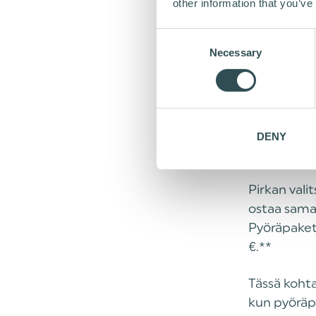
other information that you’ve
ESIMERKK
C
Necessary
o
Pirkan kuu
n
s
Veroprosen
e
Verotusarv
n
Pyöräpaket
DENY
t
Sopimuska
S
e
Pirkan vali
l
e
ostaa samal
c
Pyöräpaket
t
€.**
i
o
Tässä kohta
n
kun pyöräp