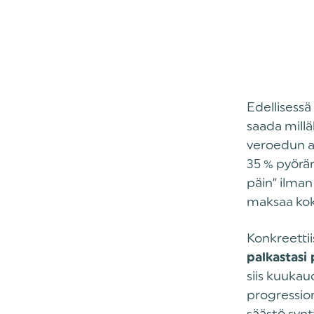
Edellisess
saada millä
veroedun a
35 % pyörän
päin” ilman
maksaa koko
Konkreettii
palkastasi
siis kuuka
progression