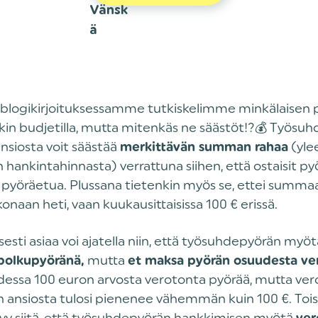
ä blogikirjoituksessamme tutkiskelimme minkälaisen 
kin budjetilla, mutta mitenkäs ne säästöt!?💰 Työsu
nsiosta voit säästää
(yle
merkittävän summan rahaa
 hankintahinnasta) verrattuna siihen, että ostaisit p
 pyöräetua. Plussana tietenkin myös se, ettei summaa
naan heti, vaan kuukausittaisissa 100 € erissä.
sesti asiaa voi ajatella niin, että työsuhdepyörän myö
mutta
 polkupyöränä,
et maksa pyörän osuudesta ve
udessa 100 euron arvosta verotonta pyörää, mutta ve
 ansiosta tulosi pienenee vähemmän kuin 100 €. Tois