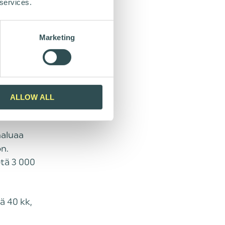
 services.
ÄN
Marketing
00 €
ALLOW ALL
haluaa
n.
tä 3 000
ä 40 kk,