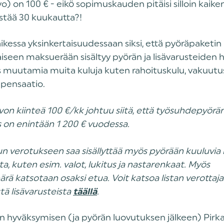
o) on 100 € - eikö sopimuskauden pitäisi silloin kaiken
tää 30 kuukautta?!
kessa yksinkertaisuudessaan siksi, että pyöräpaketin
iseen maksuerään sisältyy pyörän ja lisävarusteiden 
s muutamia muita kuluja kuten rahoituskulu, vakuutus
pensaatio.
on kiinteä 100 €/kk johtuu siitä, että työsuhdepyörä
 on enintään 1 200 € vuodessa.
 verotukseen saa sisällyttää myös pyörään kuuluvia k
ita, kuten esim. valot, lukitus ja nastarenkaat. Myös
ärä katsotaan osaksi etua. Voit katsoa listan verottaj
ä lisävarusteista
.
täällä
 hyväksymisen (ja pyörän luovutuksen jälkeen) Pirk