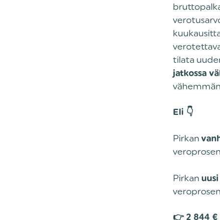
bruttopalk
verotusarv
kuukausitta
verotettava
tilata uud
jatkossa v
vähemmän
Eli 👇
Pirkan
van
veroprosent
Pirkan
uus
veroprosent
👉 2 844 €