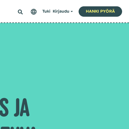
Tuki
Kirjaudu
HANKI PYÖRÄ
N
S JA