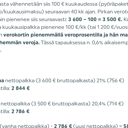
asta vähennetään siis 100 € kuukaudessa (pyöräpake
o/kuukausimaksu) seuraavan 40 kk ajan. Pirkan verot
in pienenee siis seuraavasti:
Ko
3 600 – 100 = 3 500 €.
 kuukausipalkka pienenee 100 €/kk (tai 1 200 €/vuosi
en
verokortin pienemmällä veroprosentilla ja hän m
Tässä tapauksessa n. 0,6% aikaisem
ähemmän veroja.
.
nettopalkka (3 600 € bruttopalkasta) 21% (756 €)
ha
illa:
2 844 €
nettopalkka (3 500 € bruttopalkasta) 20,4% (714 €)
i
illa:
2 786 €
(vanha nettopalkka) -
(uusi nettopalkka) =
2 786 €
5