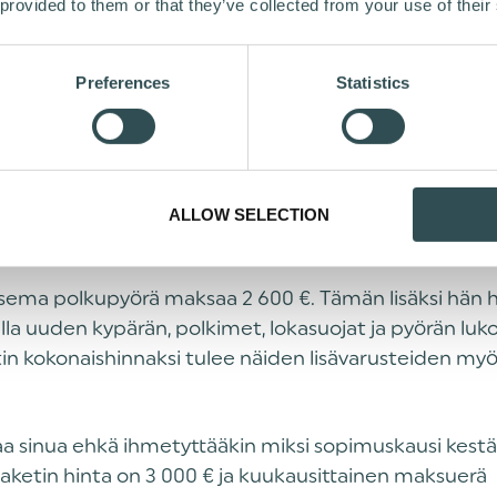
 provided to them or that they’ve collected from your use of their
I: PIRKKA PYÖRÄILIJÄ HANKKII TYÖSUHDEPYÖR
Preferences
Statistics
3 600 €
kausipalkka ennen veroja:
21%
tti:
100 €*
o (eli pyörän/pyöräpaketin kuukausimaksu):
2 600 € (pyörä) + 400 € (lisävarusteet): 3 0
in hinta:
ALLOW SELECTION
40 kk
uden pituus:
tsema polkupyörä maksaa 2 600 €. Tämän lisäksi hän 
la uuden kypärän, polkimet, lokasuojat ja pyörän luko
in kokonaishinnaksi tulee näiden lisävarusteiden myö
a sinua ehkä ihmetyttääkin miksi sopimuskausi kestä
aketin hinta on 3 000 € ja kuukausittainen maksuerä