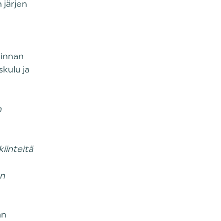
 järjen
hinnan
kulu ja
n
iinteitä
an
an