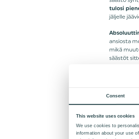
säästö syn
tulosi pie
jäljelle jä
Absoluutti
ansiosta m
mikä muute
säästöt sit
tekijästä k
pyörän/pyö
tarkemmin e
Consent
VEROT
This website uses cookies
HANKI
We use cookies to personalis
information about your use of