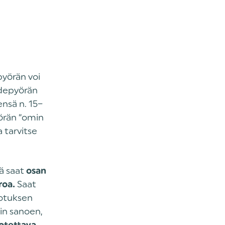
pyörän voi
hdepyörän
ensä n. 15–
yörän “omin
 tarvitse
tä saat
osan
Saat
roa.
rotuksen
in sanoen,