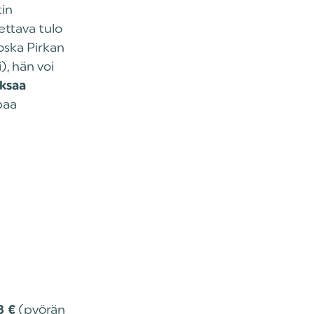
tin
ettava tulo
ska Pirkan
), hän voi
aksaa
paa
(pyörän
8 €