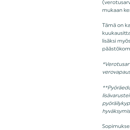
(verotusarv
mukaan kes
Tämä on kai
kuukausitta
lisäksi myö
päästökom
*Verotusarv
verovapaus
**Pyöräedun
lisävaruste
pyöräilykyp
hyväksymist
Sopimuksen