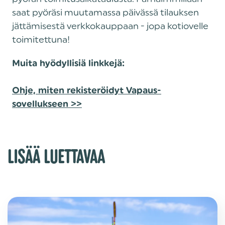
saat pyöräsi muutamassa päivässä tilauksen
jättämisestä verkkokauppaan - jopa kotiovelle
toimitettuna!
Muita hyödyllisiä linkkejä:
Ohje, miten rekisteröidyt Vapaus-
sovellukseen >>
LISÄÄ LUETTAVAA