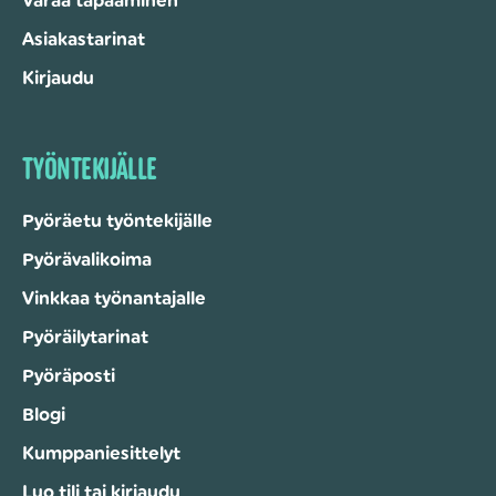
Varaa tapaaminen
Asiakastarinat
Kirjaudu
TYÖNTEKIJÄLLE
Pyöräetu työntekijälle
Pyörävalikoima
Vinkkaa työnantajalle
Pyöräilytarinat
Pyöräposti
Blogi
Kumppaniesittelyt
Luo tili tai kirjaudu