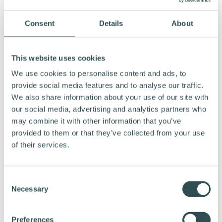
löytäminen olisi
mahdollisimman helppoa.
Consent
Details
About
This website uses cookies
Tiedämme, että oikeanlaisen
pyörän
We use cookies to personalise content and ads, to
voi olla hankalaa. Merkkejä,
valitseminen
provide social media features and to analyse our traffic.
malleja ja kokoja on paljon erilaisia ja oikean
We also share information about your use of our site with
pyörän valinta saattaa näyttäytyä haastavana
our social media, advertising and analytics partners who
viidakkona läpäistäväksi. Tähän olemme
may combine it with other information that you’ve
halunneet tarjota yksinkertaisia ratkaisuja, jotta
provided to them or that they’ve collected from your use
sopivan PreCycled pyörän löytäminen olisi
of their services.
mahdollisimman helppoa. PreCycled
verkkokaupasta löytyy esimerkiksi kätevä
C
pyörän valintatyökalu
,
“Vapaus Bike Finder”
Necessary
o
joka auttaa sopivan pyörän valinnassa tarjoten
n
käyttötarpeisiisi ja mittoihisi sopivimpia
s
Preferences