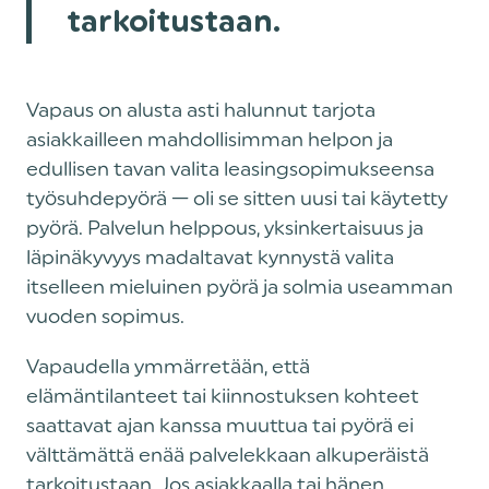
tarkoitustaan.
Vapaus on alusta asti halunnut tarjota
asiakkailleen mahdollisimman helpon ja
edullisen tavan valita leasingsopimukseensa
työsuhdepyörä — oli se sitten uusi tai käytetty
pyörä. Palvelun helppous, yksinkertaisuus ja
läpinäkyvyys madaltavat kynnystä valita
itselleen mieluinen pyörä ja solmia useamman
vuoden sopimus.
Vapaudella ymmärretään, että
elämäntilanteet tai kiinnostuksen kohteet
saattavat ajan kanssa muuttua tai pyörä ei
välttämättä enää palvelekkaan alkuperäistä
tarkoitustaan. Jos asiakkaalla tai hänen