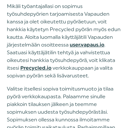
Mikäli työantajallasi on sopimus
työsuhdepyörien tarjoamisesta Vapauden
kanssa ja olet oikeutettu pyöräetuun, voit
hankkia käytetyn Precycled pyörän myös edun
kautta. Aloita luomalla käyttäjätili Vapauden
järjestelmään osoitteessa
.
user.vapaus.io
Saatuasi käyttäjätilin tehtyä ja vahvistettua
oikeutesi hankkia työsuhdepyörä, voit klikata
itsesi
verkkokauppaan ja valita
Precycled.io
sopivan pyörän sekä lisävarusteet.
Valitse itsellesi sopiva toimitusmuoto ja tilaa
pyörä verkkokaupasta. Palaamme sinulle
piakkoin tilauksen jälkeen ja teemme
sopimuksen uudesta työsuhdepyörästäsi.
Sopimuksen ollessa kunnossa ilmoitamme
pyörän toimitusaikataulusta. Parhaimmillaan