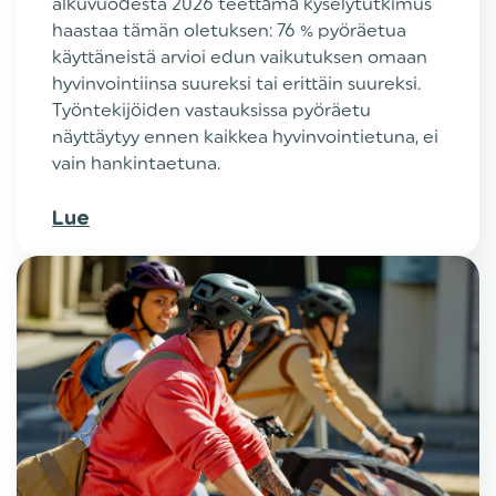
alkuvuodesta 2026 teettämä kyselytutkimus
haastaa tämän oletuksen: 76 % pyöräetua
käyttäneistä arvioi edun vaikutuksen omaan
hyvinvointiinsa suureksi tai erittäin suureksi.
Työntekijöiden vastauksissa pyöräetu
näyttäytyy ennen kaikkea hyvinvointietuna, ei
vain hankintaetuna.
Lue