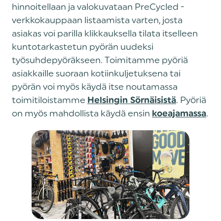
hinnoitellaan ja valokuvataan PreCycled -
verkkokauppaan listaamista varten, josta
asiakas voi parilla klikkauksella tilata itselleen
kuntotarkastetun pyörän uudeksi
työsuhdepyöräkseen. Toimitamme pyöriä
asiakkaille suoraan kotiinkuljetuksena tai
pyörän voi myös käydä itse noutamassa
toimitiloistamme
. Pyöriä
Helsingin Sörnäisistä
on myös mahdollista käydä ensin
.‍
koeajamassa