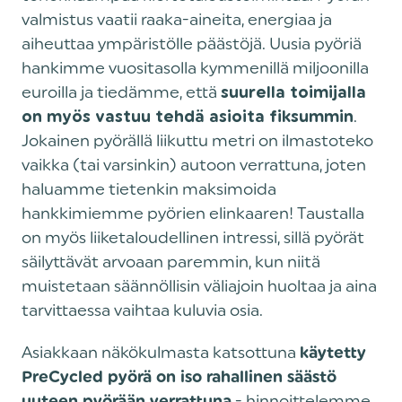
valmistus vaatii raaka-aineita, energiaa ja
aiheuttaa ympäristölle päästöjä. Uusia pyöriä
hankimme vuositasolla kymmenillä miljoonilla
euroilla ja tiedämme, että
suurella toimijalla
.
on myös vastuu tehdä asioita fiksummin
Jokainen pyörällä liikuttu metri on ilmastoteko
vaikka (tai varsinkin) autoon verrattuna, joten
haluamme tietenkin maksimoida
hankkimiemme pyörien elinkaaren! Taustalla
on myös liiketaloudellinen intressi, sillä pyörät
säilyttävät arvoaan paremmin, kun niitä
muistetaan säännöllisin väliajoin huoltaa ja aina
tarvittaessa vaihtaa kuluvia osia.
‍Asiakkaan näkökulmasta katsottuna
käytetty
PreCycled pyörä on iso rahallinen säästö
- hinnoittelemme
uuteen pyörään verrattuna