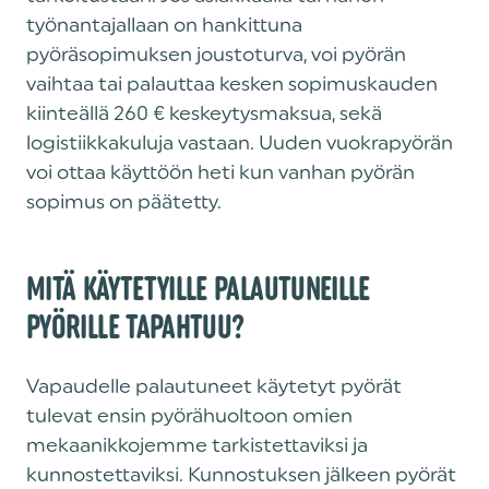
työnantajallaan on hankittuna
pyöräsopimuksen joustoturva, voi pyörän
vaihtaa tai palauttaa kesken sopimuskauden
kiinteällä 260 € keskeytysmaksua, sekä
logistiikkakuluja vastaan. Uuden vuokrapyörän
voi ottaa käyttöön heti kun vanhan pyörän
sopimus on päätetty.
MITÄ KÄYTETYILLE PALAUTUNEILLE
PYÖRILLE TAPAHTUU?
‍Vapaudelle palautuneet käytetyt pyörät
tulevat ensin pyörähuoltoon omien
mekaanikkojemme tarkistettaviksi ja
kunnostettaviksi. Kunnostuksen jälkeen pyörät