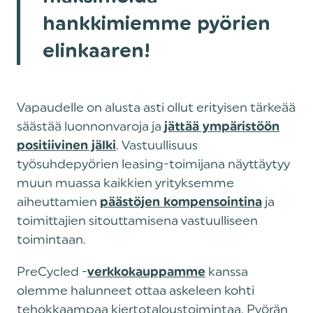
hankkimiemme pyörien
elinkaaren!
Vapaudelle on alusta asti ollut erityisen tärkeää
säästää luonnonvaroja ja
jättää ympäristöön
. Vastuullisuus
positiivinen jälki
työsuhdepyörien leasing-toimijana näyttäytyy
muun muassa kaikkien yrityksemme
aiheuttamien
ja
päästöjen kompensointina
toimittajien sitouttamisena vastuulliseen
toimintaan.
PreCycled -
kanssa
verkkokauppamme
olemme halunneet ottaa askeleen kohti
tehokkaampaa kiertotaloustoimintaa. Pyörän