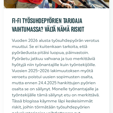
FI-FI TYÖSUHDEPYÖRIEN TARJOAJA
VAIHTUMASSA? VÄLTÄ NÄMÄ RISKIT
Vuoden 2026 alusta työsuhdepyörän verotus
muuttui. Se ei kuitenkaan tarkoita, että
pyöräedusta pitäisi luopua, päinvastoin.
Pyöräetu jatkuu vahvana ja tuo merkittäviä
hyötyjä niin työnantajille kuin työntekijöille.
Vuosien 2025–2026 lakimuutoksen myötä
veroetu poistui uusien sopimusten osalta,
mutta ennen 24.4.2025 hankittujen pyörien
osalta se on säilynyt. Monelle työnantajalle ja
työntekijälle tämä säilynyt etu on merkittävä.
Tässä blogissa käymme läpi keskeisimmät
riskit, joihin törmätään työsuhdepyörien