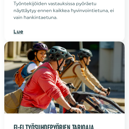
Työntekijöiden vastauksissa pyöräetu
näyttäytyy ennen kaikkea hyvinvointietuna, ei
vain hankintaetuna.
Lue
FI-FI TYÖSUHDEPYÖRIEN TARJOAJA