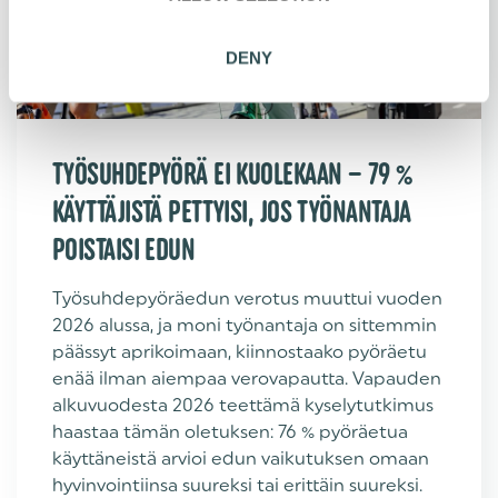
n
DENY
TYÖSUHDEPYÖRÄ EI KUOLEKAAN – 79 %
KÄYTTÄJISTÄ PETTYISI, JOS TYÖNANTAJA
POISTAISI EDUN
Työsuhdepyöräedun verotus muuttui vuoden
2026 alussa, ja moni työnantaja on sittemmin
päässyt aprikoimaan, kiinnostaako pyöräetu
enää ilman aiempaa verovapautta. Vapauden
alkuvuodesta 2026 teettämä kyselytutkimus
haastaa tämän oletuksen: 76 % pyöräetua
käyttäneistä arvioi edun vaikutuksen omaan
hyvinvointiinsa suureksi tai erittäin suureksi.