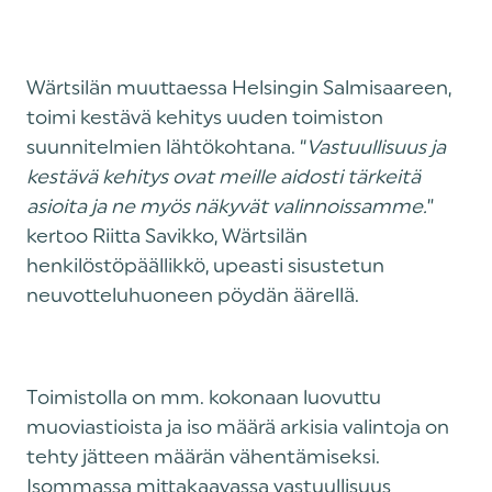
Wärtsilän muuttaessa Helsingin Salmisaareen,
toimi kestävä kehitys uuden toimiston
suunnitelmien lähtökohtana. “
Vastuullisuus ja
kestävä kehitys ovat meille aidosti tärkeitä
asioita ja ne myös näkyvät valinnoissamme.
”
kertoo Riitta Savikko, Wärtsilän
henkilöstöpäällikkö, upeasti sisustetun
neuvotteluhuoneen pöydän äärellä.
Toimistolla on mm. kokonaan luovuttu
muoviastioista ja iso määrä arkisia valintoja on
tehty jätteen määrän vähentämiseksi.
Isommassa mittakaavassa vastuullisuus