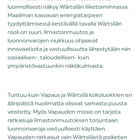
luonnollisesti näkyy Wärtsilän liiketoiminnassa.
Maailman kasvavan energiatarpeen
tyydyttämisessä kestävällä tavalla Wärtsilän
rooli on suuri. Ilmastonmuutos ja
luonnonvarojen niukkuus ohjaavat
innovaatioita ja vastuullisuutta lähestytään niin
sosiaalisen-, taloudellisen- kuin
ympäristövastuunkin näkökulmasta.
Tuntuu kuin Vapaus ja Wärtsilä kokoluokkien eri
ääripäistä huolimatta olisivat samasta puusta
veistetty. Myös Vapauden missio on tarjota
ratkaisuja ilmastonmuutoksen torjuntaan
luonnonvaroja vastuullisesti käyttäen.
Vapauden ratkaisut vain Wärtsilästä poiketen