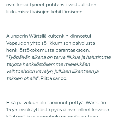
ovat keskittyneet puhtaasti vastuullisten
liikkumisratkaisujen kehittämiseen.
Alunperin Wärtsilä kuitenkin kiinnostui
Vapauden yhteisöliikkumisen palvelusta
henkilöstökokemusta parantaakseen.
“
Työpäivän aikana on tarve liikkua ja halusimme
tarjota henkilöstöllemme mielekkään
vaihtoehdon kävelyn, julkisen liikenteen ja
taksien ohelle
”, Riitta sanoo.
Eikä palveluun ole tarvinnut pettyä. Wärtsilän
15 yhteisökäyttöistä pyörää ovat olleet kovassa
käytössä ja vuoropuhelu on myös auttanut