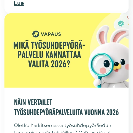
Lue
NÄIN VERTAILET
TYÖSUHDEPYÖRÄPALVELUITA VUONNA 2026
Oletko harkitsemassa työsuhdepyöräedun
tarjoamista työntekijöillesi? Mahtava idea!