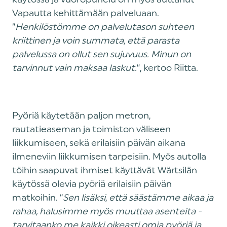
Vapautta kehittämään palveluaan.
“
Henkilöstömme on palvelutason suhteen
kriittinen ja voin summata, että parasta
palvelussa on ollut sen sujuvuus. Minun on
tarvinnut vain maksaa laskut.
”, kertoo Riitta.
Pyöriä käytetään paljon metron,
rautatieaseman ja toimiston väliseen
liikkumiseen, sekä erilaisiin päivän aikana
ilmeneviin liikkumisen tarpeisiin. Myös autolla
töihin saapuvat ihmiset käyttävät Wärtsilän
käytössä olevia pyöriä erilaisiin päivän
matkoihin. “
Sen lisäksi, että säästämme aikaa ja
rahaa, halusimme myös muuttaa asenteita -
tarvitaanko me kaikki oikeasti omia pyöriä ja