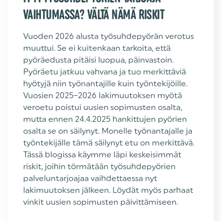
VAIHTUMASSA? VÄLTÄ NÄMÄ RISKIT
Vuoden 2026 alusta työsuhdepyörän verotus
muuttui. Se ei kuitenkaan tarkoita, että
pyöräedusta pitäisi luopua, päinvastoin.
Pyöräetu jatkuu vahvana ja tuo merkittäviä
hyötyjä niin työnantajille kuin työntekijöille.
Vuosien 2025–2026 lakimuutoksen myötä
veroetu poistui uusien sopimusten osalta,
mutta ennen 24.4.2025 hankittujen pyörien
osalta se on säilynyt. Monelle työnantajalle ja
työntekijälle tämä säilynyt etu on merkittävä.
Tässä blogissa käymme läpi keskeisimmät
riskit, joihin törmätään työsuhdepyörien
palveluntarjoajaa vaihdettaessa nyt
lakimuutoksen jälkeen. Löydät myös parhaat
vinkit uusien sopimusten päivittämiseen.