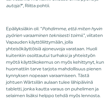
autoja?
”, Riitta pohtii.
Epäilyksiäkin oli: “
Pohdimme, että miten hyvin
pyörien varaaminen teknisesti toimii.
”, viitaten
Vapauden käyttöliittymään, jolla
yhteisökäyttöisiä ajoneuvoja varataan. Huoli
kuitenkin osoittautui turhaksi ja yhteistyön
myötä käyttökokemus on myös kehittynyt, kun
huomattiin tarve tarjota mahdollisuus pienen
kynnyksen nopeaan varaamiseen. Tästä
johtuen Wärtsilän aulaan tulee lähipäivinä
tabletti, jonka kautta varaus on puhelimen ja
selaimen lisäksi helppo tehdä myös lennosta.