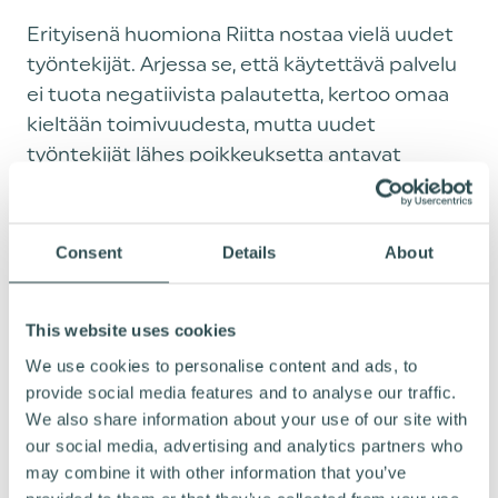
Erityisenä huomiona Riitta nostaa vielä uudet
työntekijät. Arjessa se, että käytettävä palvelu
ei tuota negatiivista palautetta, kertoo omaa
kieltään toimivuudesta, mutta uudet
työntekijät lähes poikkeuksetta antavat
yhteisökäytön mahdollisuudesta positiivista
palautetta.
Consent
Details
About
“
Hyvä henkilöstökokemus koostuu pienistä
This website uses cookies
puroista ja yhteisökäyttö ollessaan arvojemme
We use cookies to personalise content and ads, to
mukainen on pieni, mutta tärkeä palanen sitä.
provide social media features and to analyse our traffic.
Näin myös koemme pystyvämme paremmin
We also share information about your use of our site with
kilpailemaan rekrytoinnissa.
”, Riitta päättää.
our social media, advertising and analytics partners who
may combine it with other information that you’ve