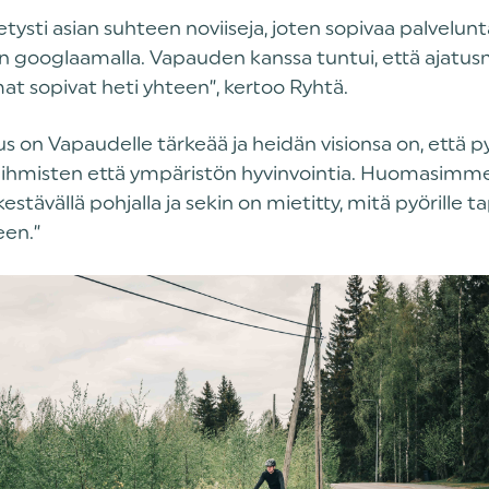
tysti asian suhteen noviiseja, joten sopivaa palvelunt
an googlaamalla. Vapauden kanssa tuntui, että ajatusma
t sopivat heti yhteen”, kertoo Ryhtä.
us on Vapaudelle tärkeää ja heidän visionsa on, että py
 ihmisten että ympäristön hyvinvointia. Huomasimme
kestävällä pohjalla ja sekin on mietitty, mitä pyörille 
een.”