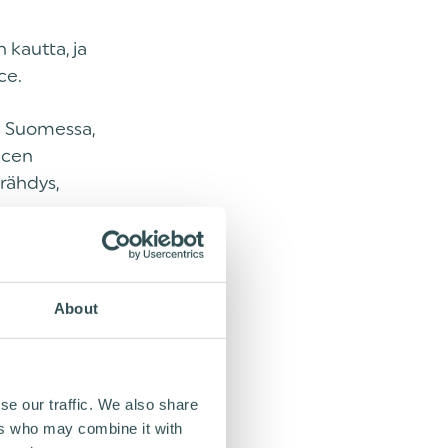
kautta, ja
ce.
ää Suomessa,
icen
rähdys,
 lasten
ta isompi
About
räilemään,
se our traffic. We also share
ILLE
ers who may combine it with