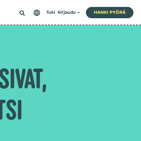
Tuki
Kirjaudu
HANKI PYÖRÄ
IVAT,
TSI