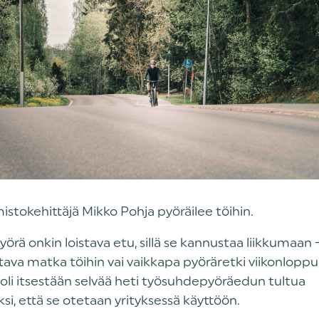
istokehittäjä Mikko Pohja pyöräilee töihin.
örä onkin loistava etu, sillä se kannustaa liikkumaan – 
tava matka töihin vai vaikkapa pyöräretki viikonloppu
 oli itsestään selvää heti työsuhdepyöräedun tultua
si, että se otetaan yrityksessä käyttöön.