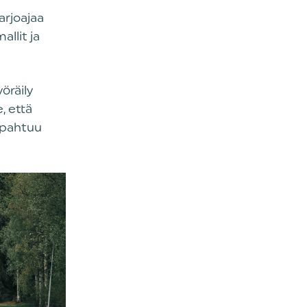
arjoajaa
llit ja
öräily
, että
tapahtuu