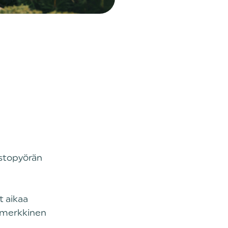
astopyörän
t aikaa
n-merkkinen