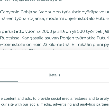
Canyonin Pohja sai Vapauden työsuhdepyöräpalvelun 
 hänen työnantajansa, moderni ohjelmistotalo Futuri
 perustettu vuonna 2000 ja sillä on yli 500 työntekij
a Ruotsissa. Kangasalla asuvan Pohjan työmatka Futur
oimistolle on noin 23 kilometriä. Ei mikään pieni py
 jättäisi mielellään auton kotiin.
 on käydä montakin kertaa viikossa pyörällä töissä, kun
ba meidän perheessä syksyllä vähän helpottaa. Mut
Details
 pyörän hankinnassa on ylipäätään päästä maastopyö
n työmatka tai vain metsään ja takaisin.”
e content and ads, to provide social media features and to analy
N ON MIETITTY, MITÄ PYÖR
 our site with our social media, advertising and analytics partn