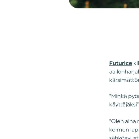
ki
Futurice
aallonharja
kärsimättöm
‍”Minkä pyö
käyttäjäksi
”Olen aina 
kolmen laps
sähköavust