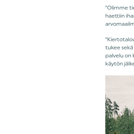
”Olimme tie
haettiin ih
arvomaailma
”Kiertotalo
tukee sekä
palvelu on 
käytön jälk