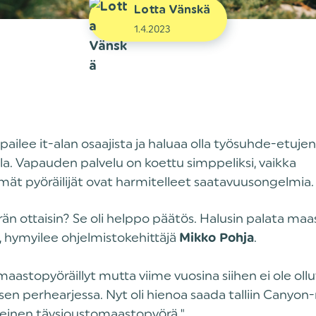
Lotta Vänskä
1.4.2023
lpailee it-alan osaajista ja haluaa olla työsuhde-etujen
lla. Vapauden palvelu on koettu simppeliksi, vaikka
ät pyöräilijät ovat harmitelleet saatavuusongelmia.
rän ottaisin? Se oli helppo päätös. Halusin palata ma
”, hymyilee ohjelmistokehittäjä
.
Mikko Pohja
maastopyöräillyt mutta viime vuosina siihen ei ole ollu
en perhearjessa. Nyt oli hienoa saada talliin Canyo
einen täysjoustomaastopyörä."