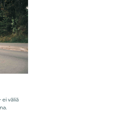
ei väliä
na.