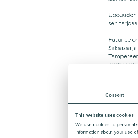
‍Upouuden 
sen tarjoaa
Futurice on
Saksassa j
Tampereen-t
mutta Pohja
‍”Haaveissa
kuskausrum
Consent
motivaatio
oli se sitte
This website uses cookies
We use cookies to personalis
SEKI
information about your use of