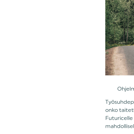
Ohjelm
‍Työsuhdepy
onko taitet
Futuricelle
mahdollisek