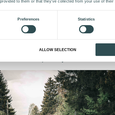
 provided to them or that they’ve collected from your use of their
HTUU KÄYTÖN JÄLKEEN
Preferences
Statistics
nta on tärkeä osa hyvinvointia, ja monilla työpaikoilla sii
n monin tavoin. Etenkin it-alalla on kilpailua työnteki
löstön etujen täytyy olla kunnossa. ”Meillä nähdään t
ALLOW SELECTION
 ihmisinä, heidän hyvinvointiansa tuetaan sekä töissä
kertoo HR-asiantuntija
Futuriceltä.
Milla Ryhtä