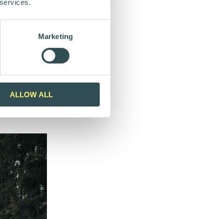
 services.
Marketing
hen
jöistä,
yöntekijät
ALLOW ALL
 että