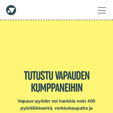
TUTUSTU VAPAUDEN
KUMPPANEIHIN
Vapaus–pyörän voi hankkia noin 400
pyöräliikkeeltä, verkkokaupalta ja