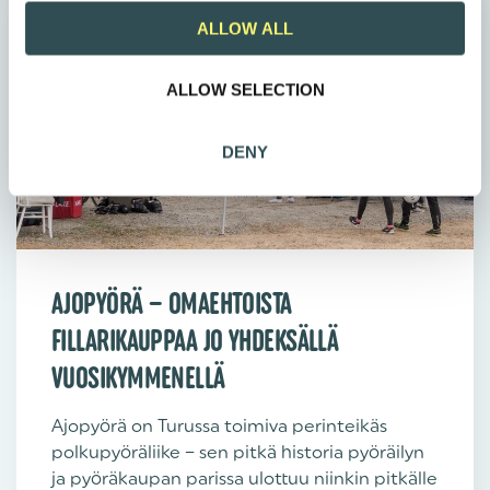
t
ALLOW ALL
i
o
ALLOW SELECTION
n
DENY
AJOPYÖRÄ – OMAEHTOISTA
FILLARIKAUPPAA JO YHDEKSÄLLÄ
VUOSIKYMMENELLÄ
Ajopyörä on Turussa toimiva perinteikäs
polkupyöräliike – sen pitkä historia pyöräilyn
ja pyöräkaupan parissa ulottuu niinkin pitkälle