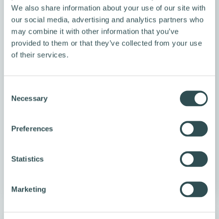
We also share information about your use of our site with
our social media, advertising and analytics partners who
may combine it with other information that you’ve
provided to them or that they’ve collected from your use
of their services.
C
SPORTIA – KUIN VANHA TUTTU
Necessary
o
n
⭐ Yleisesittely 🚲 Kauppiasesittelyssä Team
s
Sportia Kalajoki Yleisesittely Sportia on nimi,
Preferences
e
joka lienee aivan jokaiselle edes jollakin tapaa
n
urheilevalle tai liikkuvalle ...
t
Statistics
S
Lue artikkeli
e
Marketing
l
e
c