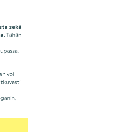
ista sekä
Tähän
a.
aupassa,
en voi
atkuvasti
oganin,