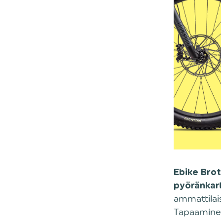
Ebike Brot
pyöränkar
ammattilais
Tapaaminen