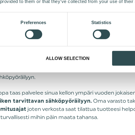
 provided to them or that they’ve collected from your use of their
e kuin vapaa-ajan seikkailuihin. Tavoitteena onkin tar
sta ja asiantuntevaa palvelua kunkin asiakkaan tarp
Preferences
Statistics
aan tehdä aina hieman paremmin, kuin mihin on totut
lta on myös Ebike Brothersin palvelukonsepti rakenne
hersin sähköpyörämyymälät palvelevat
,
Tampereella
ALLOW SELECTION
a
, joissa voit tutustua laajaan valikoimaan koea
Oulussa
köpyöriä. Tarjolla on myös monipuoliset tarvikkeet, va
hköpyöräilyyn.
pa taas palvelee sinua kellon ympäri vuoden jokaisen
Oma varasto ta
iken tarvittavan sähköpyöräilyyn.
joten verkosta saat tilattua tuotteesi helpo
imitusajat
 turvallisesti mihin päin maata tahansa.