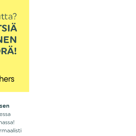
isen
essa
nassa!
maalisti