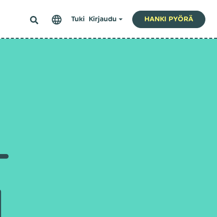
Tuki
Kirjaudu
HANKI PYÖRÄ
-
N