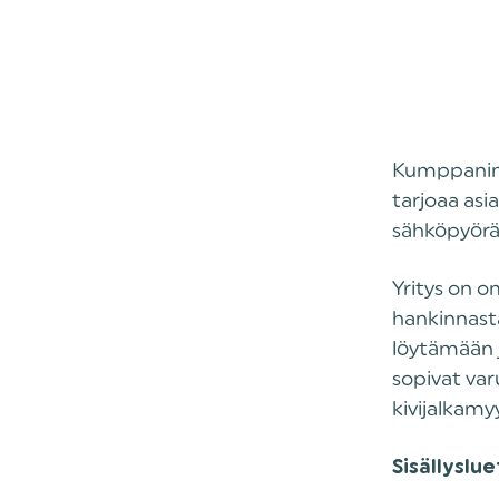
Kumppanimm
tarjoaa as
sähköpyöräil
Yritys on 
hankinnasta
löytämään j
sopivat var
kivijalkamy
Sisällyslue