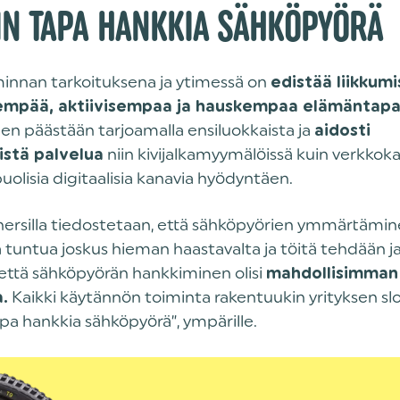
IN TAPA HANKKIA SÄHKÖPYÖRÄ
minnan tarkoituksena ja ytimessä on
edistää liikkum
sempää, aktiivisempaa ja hauskempaa elämäntapa
en päästään tarjoamalla ensiluokkaista ja
aidosti
niin kivijalkamyymälöissä kuin verkkok
istä palvelua
olisia digitaalisia kanavia hyödyntäen.
hersilla tiedostetaan, että sähköpyörien ymmärtämin
 tuntua joskus hieman haastavalta ja töitä tehdään j
 että sähköpyörän hankkiminen olisi
mahdollisimman
Kaikki käytännön toiminta rakentuukin yrityksen sl
.
pa hankkia sähköpyörä”, ympärille.