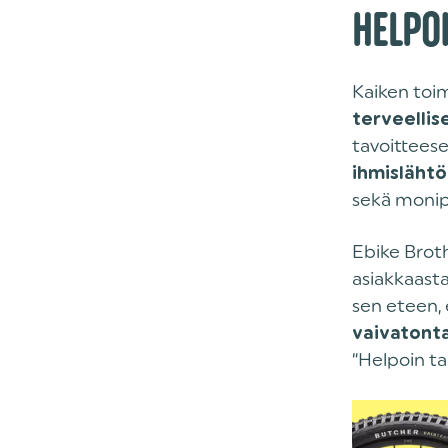
HELPO
Kaiken toi
terveelli
tavoitteese
ihmislähtö
sekä monipu
Ebike Brot
asiakkaasta
sen eteen,
vaivatonta
“Helpoin ta