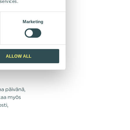
 services.
jota
een mukaan.
Marketing
tu - ja
ttu.
,
Espoossa
ALLOW ALL
jo- ja
rusteet ja
a päivänä,
kaa myös
sti,