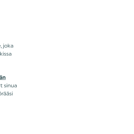
, joka
kissa
än
t sinua
örääsi