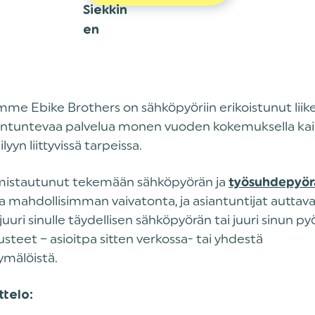
e Ebike Brothers on sähköpyöriin erikoistunut liike
iantuntevaa palvelua monen vuoden kokemuksella kai
yyn liittyvissä tarpeissa.
omistautunut tekemään sähköpyörän ja
työsuhdepyör
 mahdollisimman vaivatonta, ja asiantuntijat auttava
uuri sinulle täydellisen sähköpyörän tai juuri sinun py
usteet – asioitpa sitten verkossa- tai yhdestä
ymälöistä.
ttelo: