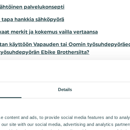
lähtöinen palvelukonsepti
 tapa hankkia sähköpyörä
aat merkit ja kokemus vailla vertaansa
tan käyttöön Vapauden tai Oomin työsuhdepyöräe
työsuhdepyörän Ebike Brothersilta?
KASLÄHTÖINEN
Details
ELUKONSEPTI
e content and ads, to provide social media features and to analy
ers on sähköpyörien erikoisliike, joka tarjoaa asiakkai
 our site with our social media, advertising and analytics partn
uista palvelua ja monipuolisia sähköpyöräratkais