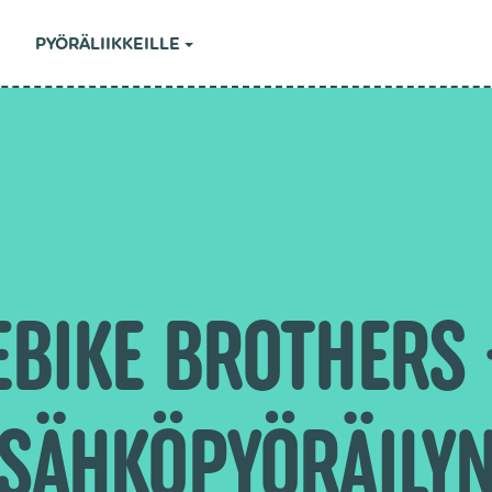
PYÖRÄLIIKKEILLE
EBIKE BROTHERS 
SÄHKÖPYÖRÄILY