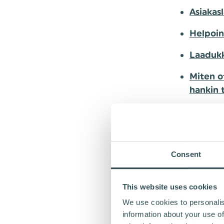
Asiakas
Helpoin
Laadukk
Miten o
hankin 
ASIA
Consent
PALV
This website uses cookies
We use cookies to personalis
Ebike Broth
information about your use of
korkealaat