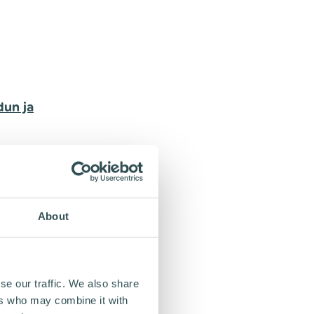
dun ja
About
se our traffic. We also share
lleen
ers who may combine it with
niin
uja