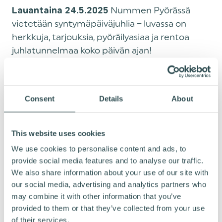
Nummen Pyörässä
Lauantaina 24.5.2025
vietetään syntymäpäiväjuhlia – luvassa on
herkkuja, tarjouksia, pyöräilyasiaa ja rentoa
juhlatunnelmaa koko päivän ajan!
Tule muistelemaan menneitä tai
keskustelemaan, miltä pyöräilyn tulevaisuus
näyttää!
Consent
Details
About
Tervetuloa tutustumaan Suomen
vanhimpaan pyöräliikkeeseen – perinteitä
This website uses cookies
ja laatua jo vuodesta 1935!
We use cookies to personalise content and ads, to
provide social media features and to analyse our traffic.
We also share information about your use of our site with
our social media, advertising and analytics partners who
may combine it with other information that you’ve
provided to them or that they’ve collected from your use
of their services.