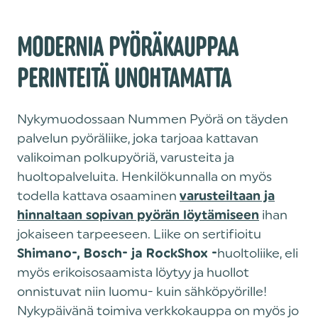
MODERNIA PYÖRÄKAUPPAA
PERINTEITÄ UNOHTAMATTA
Nykymuodossaan Nummen Pyörä on täyden
palvelun pyöräliike, joka tarjoaa kattavan
valikoiman polkupyöriä, varusteita ja
huoltopalveluita. Henkilökunnalla on myös
todella kattava osaaminen
varusteiltaan ja
ihan
hinnaltaan sopivan pyörän löytämiseen
jokaiseen tarpeeseen. Liike on sertifioitu
huoltoliike, eli
Shimano-, Bosch- ja RockShox -
myös erikoisosaamista löytyy ja huollot
onnistuvat niin luomu- kuin sähköpyörille!
Nykypäivänä toimiva verkkokauppa on myös jo