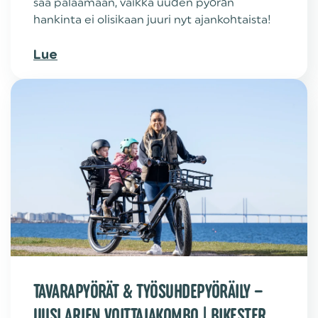
saa palaamaan, vaikka uuden pyörän
hankinta ei olisikaan juuri nyt ajankohtaista!
Lue
TAVARAPYÖRÄT & TYÖSUHDEPYÖRÄILY –
UUSI ARJEN VOITTAJAKOMBO | BIKESTER