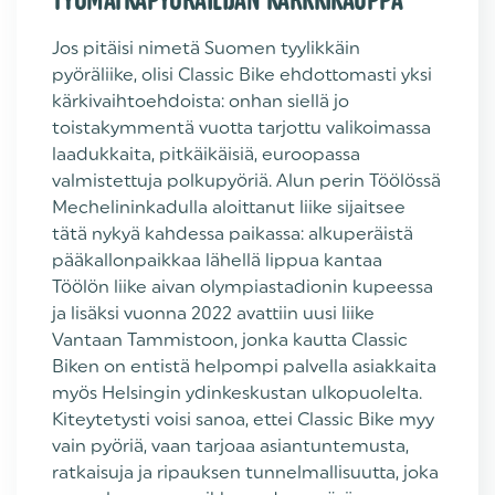
Jos pitäisi nimetä Suomen tyylikkäin
pyöräliike, olisi Classic Bike ehdottomasti yksi
kärkivaihtoehdoista: onhan siellä jo
toistakymmentä vuotta tarjottu valikoimassa
laadukkaita, pitkäikäisiä, euroopassa
valmistettuja polkupyöriä. Alun perin Töölössä
Mechelininkadulla aloittanut liike sijaitsee
tätä nykyä kahdessa paikassa: alkuperäistä
pääkallonpaikkaa lähellä lippua kantaa
Töölön liike aivan olympiastadionin kupeessa
ja lisäksi vuonna 2022 avattiin uusi liike
Vantaan Tammistoon, jonka kautta Classic
Biken on entistä helpompi palvella asiakkaita
myös Helsingin ydinkeskustan ulkopuolelta.
Kiteytetysti voisi sanoa, ettei Classic Bike myy
vain pyöriä, vaan tarjoaa asiantuntemusta,
ratkaisuja ja ripauksen tunnelmallisuutta, joka