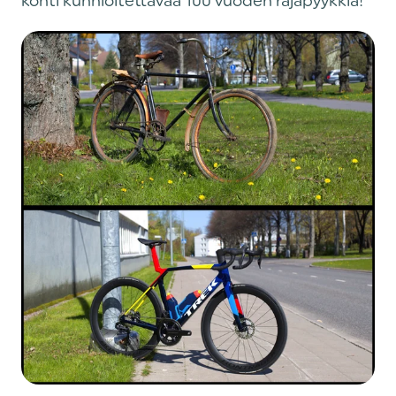
kohti kunnioitettavaa 100 vuoden rajapyykkiä!