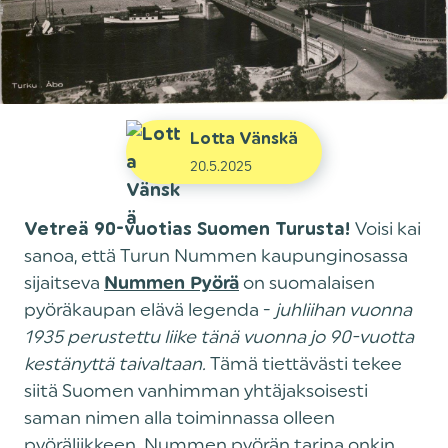
Lotta Vänskä
20.5.2025
Voisi kai
Vetreä 90-vuotias Suomen Turusta!
sanoa, että Turun Nummen kaupunginosassa
sijaitseva
on suomalaisen
Nummen Pyörä
pyöräkaupan elävä legenda -
juhliihan vuonna
1935 perustettu liike tänä vuonna jo
90-vuotta
kestänyttä taivaltaan.
Tämä tiettävästi tekee
siitä Suomen vanhimman yhtäjaksoisesti
saman nimen alla toiminnassa olleen
pyöräliikkeen. Nummen pyörän tarina onkin