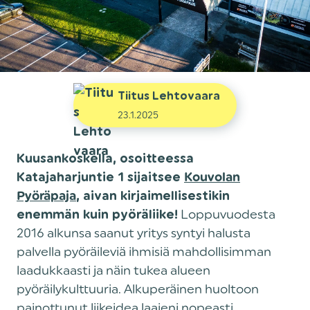
Tiitus Lehtovaara
23.1.2025
Kuusankoskella, osoitteessa
Katajaharjuntie 1 sijaitsee
Kouvolan
Pyöräpaja
, aivan kirjaimellisestikin
Loppuvuodesta
enemmän kuin pyöräliike!
2016 alkunsa saanut yritys syntyi halusta
palvella pyöräileviä ihmisiä mahdollisimman
laadukkaasti ja näin tukea alueen
pyöräilykulttuuria. Alkuperäinen huoltoon
painottunut liikeidea laajeni nopeasti