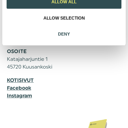
t
ALLOW ALL
i
o
ALLOW SELECTION
n
DENY
OSOITE
Katajaharjuntie 1
45720 Kuusankoski
KOTISIVUT
Facebook
Instagram