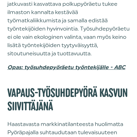
jatkuvasti kasvattava polkupyöräetu tukee
ilmaston kannalta kestävää
työmatkaliikkumista ja samalla edistää
työntekijöiden hyvinvointia. Työsuhdepyöräetu
ei ole vain ekologinen valinta, vaan myös keino
lisätä työntekijöiden tyytyväisyyttä,
sitoutuneisuutta ja tuottavuutta.
Opas: työsuhdepyöräetu työntekijälle - ABC
VAPAUS-TYÖSUHDEPYÖRÄ KASVUN
SIIVITTÄJÄNÄ
Haastavasta markkinatilanteesta huolimatta
Pyöräpajalla suhtaudutaan tulevaisuuteen