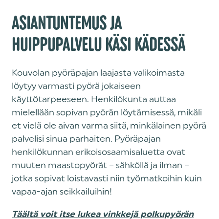
ASIANTUNTEMUS JA
HUIPPUPALVELU KÄSI KÄDESSÄ
Kouvolan pyöräpajan laajasta valikoimasta
löytyy varmasti pyörä jokaiseen
käyttötarpeeseen. Henkilökunta auttaa
mielellään sopivan pyörän löytämisessä, mikäli
et vielä ole aivan varma siitä, minkälainen pyörä
palvelisi sinua parhaiten. Pyöräpajan
henkilökunnan erikoisosaamisaluetta ovat
muuten maastopyörät – sähköllä ja ilman –
jotka sopivat loistavasti niin työmatkoihin kuin
vapaa-ajan seikkailuihin!
Täältä voit itse lukea vinkkejä polkupyörän