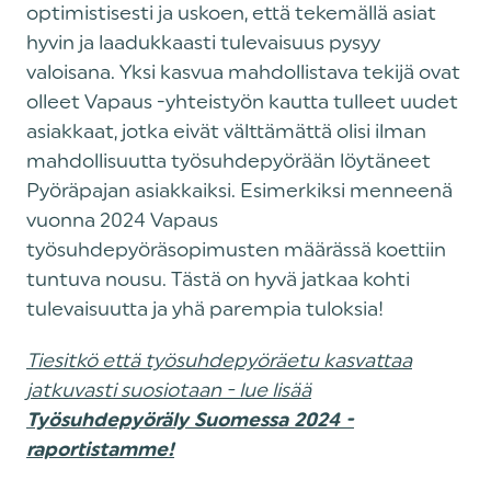
optimistisesti ja uskoen, että tekemällä asiat
hyvin ja laadukkaasti tulevaisuus pysyy
valoisana. Yksi kasvua mahdollistava tekijä ovat
olleet Vapaus -yhteistyön kautta tulleet uudet
asiakkaat, jotka eivät välttämättä olisi ilman
mahdollisuutta työsuhdepyörään löytäneet
Pyöräpajan asiakkaiksi. Esimerkiksi menneenä
vuonna 2024 Vapaus
työsuhdepyöräsopimusten määrässä koettiin
tuntuva nousu. Tästä on hyvä jatkaa kohti
tulevaisuutta ja yhä parempia tuloksia!
Tiesitkö että työsuhdepyöräetu kasvattaa
jatkuvasti suosiotaan - lue lisää
Työsuhdepyöräly Suomessa 2024 -
raportistamme!