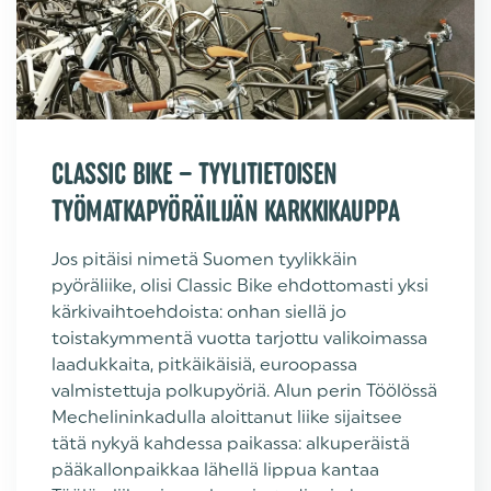
CLASSIC BIKE – TYYLITIETOISEN
TYÖMATKAPYÖRÄILIJÄN KARKKIKAUPPA
Jos pitäisi nimetä Suomen tyylikkäin
pyöräliike, olisi Classic Bike ehdottomasti yksi
kärkivaihtoehdoista: onhan siellä jo
toistakymmentä vuotta tarjottu valikoimassa
laadukkaita, pitkäikäisiä, euroopassa
valmistettuja polkupyöriä. Alun perin Töölössä
Mechelininkadulla aloittanut liike sijaitsee
tätä nykyä kahdessa paikassa: alkuperäistä
pääkallonpaikkaa lähellä lippua kantaa