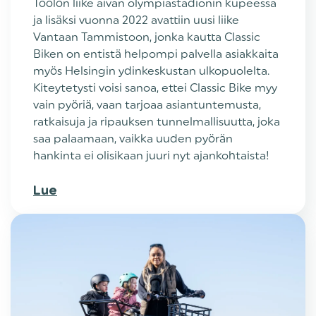
Töölön liike aivan olympiastadionin kupeessa
ja lisäksi vuonna 2022 avattiin uusi liike
Vantaan Tammistoon, jonka kautta Classic
Biken on entistä helpompi palvella asiakkaita
myös Helsingin ydinkeskustan ulkopuolelta.
Kiteytetysti voisi sanoa, ettei Classic Bike myy
vain pyöriä, vaan tarjoaa asiantuntemusta,
ratkaisuja ja ripauksen tunnelmallisuutta, joka
saa palaamaan, vaikka uuden pyörän
hankinta ei olisikaan juuri nyt ajankohtaista!
Lue