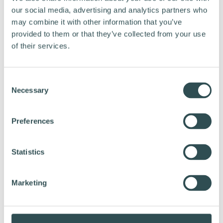
our social media, advertising and analytics partners who
may combine it with other information that you’ve
provided to them or that they’ve collected from your use
of their services.
C
Necessary
o
n
s
Preferences
e
n
t
Statistics
S
e
Marketing
l
e
c