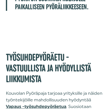
PAIKALLISEEN PYÖRÄLIIKKEESEEN.
TYÖSUHDEPYÖRÄETU -
VASTUULLISTA JA HYÖDYLLISTÄ
LIIKKUMISTA
Kouvolan Pyöräpaja tarjoaa yrityksille ja näiden
työntekijöille mahdollisuuden hyödyntää
. Suosiotaan
Vapaus -työsuhdepyöräetua