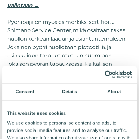
valintaan →
Pyöräpaja on myös esimerkiksi sertifioitu
Shimano Service Center, mikä osaltaan takaa
huollon korkean laadun ja asiantuntemuksen.
Jokainen pyörä huolletaan pieteetillä, ja
asiakkaiden tarpeet otetaan huomioon
jokaisen pyörän tapauksessa. Paikallisen
asiantuntemuksen ja ystävällisen palvelun
ansiosta asiakaskokemukset ovat lähes
poikkeuksetta positiivisia.
Consent
Details
About
Tule tutustumaan Kouvolan Pyöräpajan
This website uses cookies
aidon yhteisölliseen tunnelmaan ja löydä
sinulle sopivin ratkaisu
työmatkapyöräilyyn
We use cookies to personalise content and ads, to
provide social media features and to analyse our traffic.
tai vapaa-ajan ajoihin!
We also share information about your use of our site with