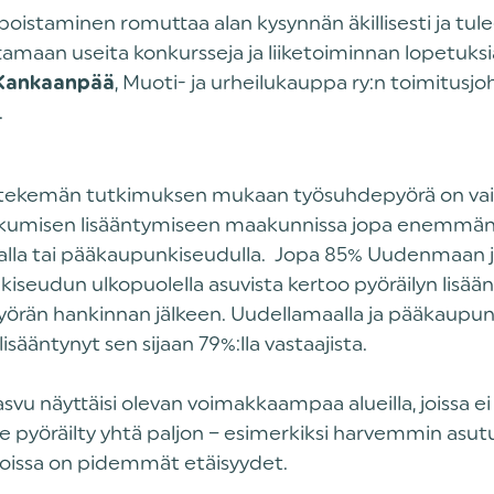
poistaminen romuttaa alan kysynnän äkillisesti ja tul
tamaan useita konkursseja ja liiketoiminnan lopetuksi
, Muoti- ja urheilukauppa ry:n toimitusjo
 Kankaanpää
.
tekemän tutkimuksen mukaan työsuhdepyörä on vai
iikkumisen lisääntymiseen maakunnissa jopa enemmän
lla tai pääkaupunkiseudulla. Jopa 85% Uudenmaan 
iseudun ulkopuolella asuvista kertoo pyöräilyn lisää
örän hankinnan jälkeen. Uudellamaalla ja pääkaupun
lisääntynyt sen sijaan 79%:lla vastaajista.
asvu näyttäisi olevan voimakkaampaa alueilla, joissa e
 pyöräilty yhtä paljon – esimerkiksi harvemmin asutuil
a, joissa on pidemmät etäisyydet.