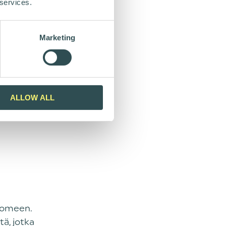
 vahvistaa
 services.
silötasolla
inottaa.
Marketing
tyjä.
avat, että
ALLOW ALL
Suomeen.
tä, jotka