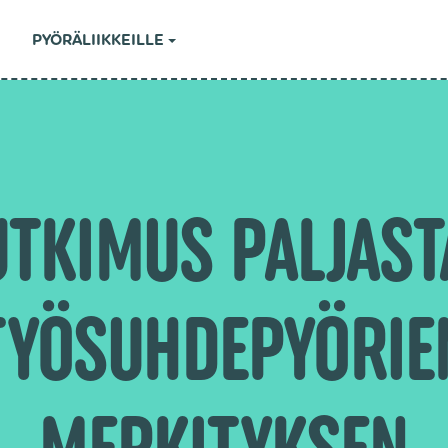
PYÖRÄLIIKKEILLE
UTKIMUS PALJAST
TYÖSUHDEPYÖRIE
MERKITYKSEN