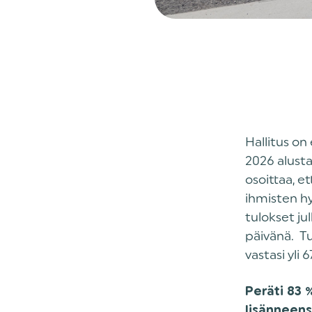
Hallitus on
2026 alust
osoittaa, e
ihmisten hy
tulokset ju
päivänä. Tu
vastasi yli
Peräti 83
lisänneen