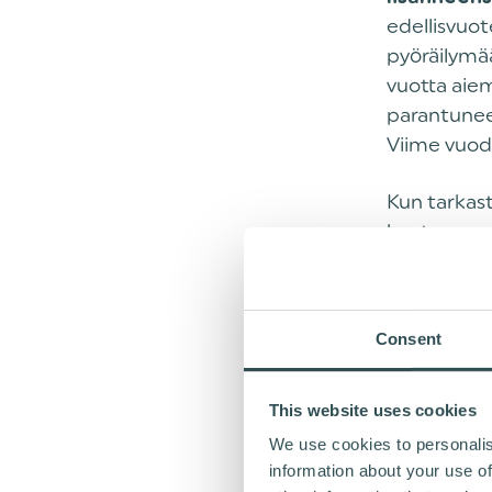
edellisvuot
pyöräilymää
vuotta aiem
parantunee
Viime vuode
Kun tarkast
koetaan pa
Kainuussa (
eteläpohjal
miesvastaaji
Consent
merkittävä
This website uses cookies
“Työsu
We use cookies to personalis
työhyv
information about your use of