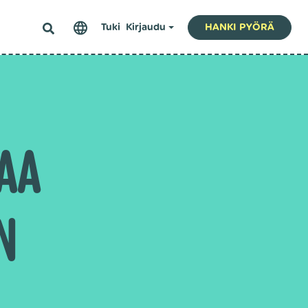
Tuki
Kirjaudu
HANKI PYÖRÄ
AA
N