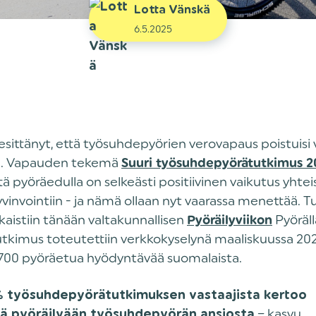
Lotta Vänskä
6.5.2025
 esittänyt, että työsuhdepyörien verovapaus poistuis
a. Vapauden tekemä
Suuri työsuhdepyörätutkimus 2
ttä pyöräedulla on selkeästi positiivinen vaikutus yhte
vinvointiin - ja nämä ollaan nyt vaarassa menettää. 
lkaistiin tänään valtakunnallisen
Pyöräll
Pyöräilyviikon
tkimus toteutettiin verkkokyselynä maaliskuussa 2025
 6700 pyöräetua hyödyntävää suomalaista.
 % työsuhdepyörätutkimuksen vastaajista kertoo
– kasvu
sä pyöräilyään työsuhdepyörän ansiosta