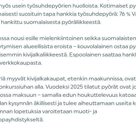
yös usein työsuhdepyörien huolloista. Kotimaiset py
maisesti suosituin tapa hankkia työsuhdepyörä: 76 %
 hankittu suomalaisesta pyöräliikkeestä.
sa nousi esille mielenkiintoinen seikka suomalaiste
tymisen alueellisista eroista – kouvolalainen ostaa p
semmin kivijalkaliikkeestä. Espoolainen saattaa han
verkkokaupasta.
ä myyvät kivijalkakaupat, etenkin maakunnissa, ovat
onkurssiuhan alla. Vuodeksi 2025 tilatut pyörät ovat jo 
tulossa maksuun – samalla edun houkuttelevuus katoa
an kysynnän äkillisesti ja tulee aiheuttamaan useita 
minnan lopetuksia varoitetaan muoti- ja
ppayhdistykseltä.