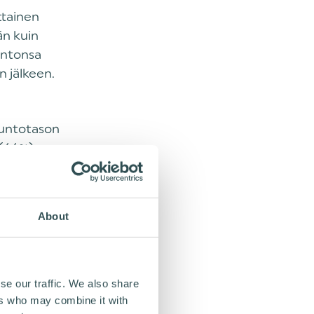
ttainen
än kuin
untonsa
n jälkeen.
 kuntotason
(66%),
yi
9-vuotiaista
u oli
About
eiskuntaan,
se our traffic. We also share
tus sen
ers who may combine it with