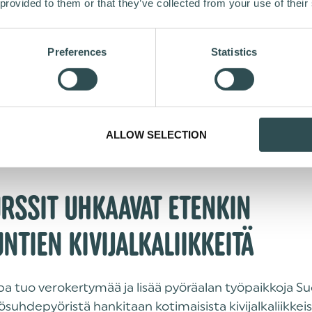
misesta uhkaa kaikkia näitä hyötyjä. Tutkimuksemme
 provided to them or that they’ve collected from your use of their
epyöräilyn moninaiset positiiviset vaikutukset niin yk
hteiskunnassa”, Vapauden toimitusjohtaja
pa
Tero Era
Preferences
Statistics
tutkimukset ovat osoittaneet työmatkapyöräilyn hyö
aitoksen ja Itä-Suomen Yliopiston tutkimukset osoitt
työmatkapyörälijä on keskimäärin 4,5 päivää vuodessa
ALLOW SELECTION
airauslomalla kuin passiivinen kollegansa.
RSSIT UHKAAVAT ETENKIN
NTIEN KIVIJALKALIIKKEITÄ
a tuo verokertymää ja lisää pyöräalan työpaikkoja 
ösuhdepyöristä hankitaan kotimaisista kivijalkaliikkeis