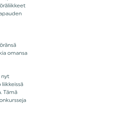
öräliikkeet
 Vapauden
n
yöränsä
kkia omansa
 nyt
liikkeissä
a. Tämä
konkursseja