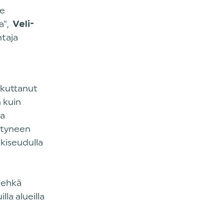
ee
a",
Veli-
htaja
kuttanut
 kuin
ja
ntyneen
kiseudulla
i ehkä
la alueilla