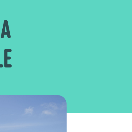
JA
LE