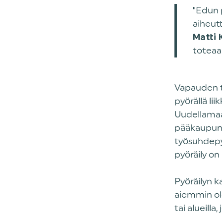
"Edun 
aiheut
Matti
toteaa
Vapauden 
pyörällä l
Uudellamaa
pääkaupunk
työsuhdepy
pyöräily on 
Pyöräilyn k
aiemmin ole
tai alueill