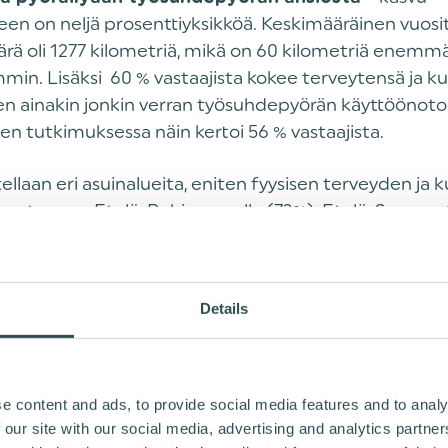
een on neljä prosenttiyksikköä. Keskimääräinen vuosi
rä oli 1277 kilometriä, mikä on 60 kilometriä enemm
min. Lisäksi 60 % vastaajista kokee terveytensä ja k
n ainakin jonkin verran työsuhdepyörän käyttöö
noto
n tutkimuksessa näin kertoi 56 % vastaajista.
ellaan eri asuinalueita, eniten fyysisen terveyden ja
rantuneen Etelä-Pohjanmaalla (73%), Etelä-Savossa 
63%) ja Etelä-Karjalassa (68%). Eniten pyöräily lisäänt
aisilla keski-ikäisillä miehillä: Etelä-Pohjanmaan 40–5
sta jopa 89 % lisäsi pyöräilyään ja puolella heistä kasv
Details
ä.
hdepyöräedulla on kiistatta positiivinen vaikutus yht
e content and ads, to provide social media features and to analy
invointiin ja ihmisten jaksamiseen – hallituksen ehdo
 our site with our social media, advertising and analytics partn