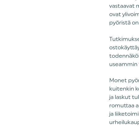
vastaavat m
ovat ylivoi
pyöristä on
Tutkimukses
ostokäyttäy
todennäköi
useammin 
Monet pyöri
kuitenkin k
ja laskut 
romuttaa al
ja liiketoi
urheilukau