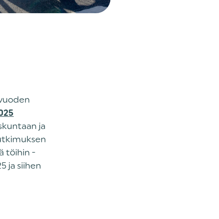
i vuoden
025
iskuntaan ja
Tutkimuksen
ä töihin -
 ja siihen